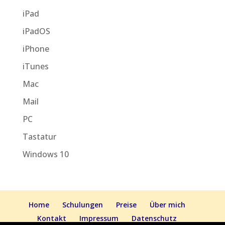
iPad
iPadOS
iPhone
iTunes
Mac
Mail
PC
Tastatur
Windows 10
Home
Schulungen
Preise
Über mich
Kontakt
Impressum
Datenschutz