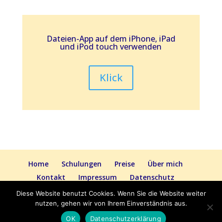
Dateien-App auf dem iPhone, iPad
und iPod touch verwenden
Klick
Home
Schulungen
Preise
Über mich
Kontakt
Impressum
Datenschutz
Diese Website benutzt Cookies. Wenn Sie die Website weiter
nutzen, gehen wir von Ihrem Einverständnis aus.
© MacWinPraxis 2020 • Kaufmannstraße 81a,
53115 Bonn • Telefon 0228-53 44 339
OK
Datenschutzerklärung